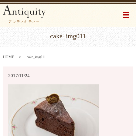
メ
cake_img011
HOME
cake_img011
2017/11/24