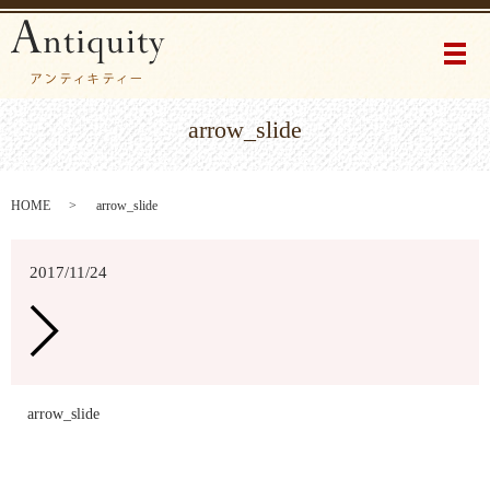
メ
arrow_slide
HOME
arrow_slide
2017/11/24
arrow_slide