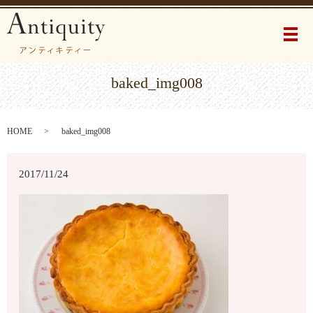
メ
baked_img008
HOME
baked_img008
2017/11/24