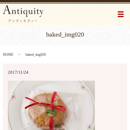
メ
baked_img020
HOME
baked_img020
2017/11/24