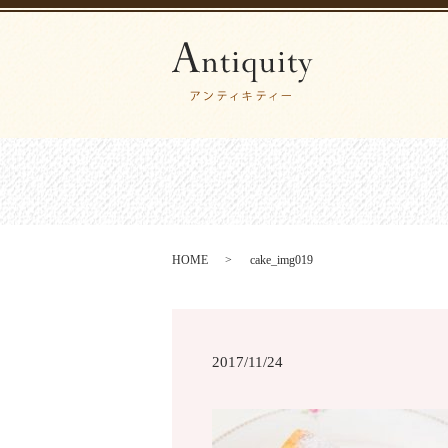
HOME
cake_img019
2017/11/24