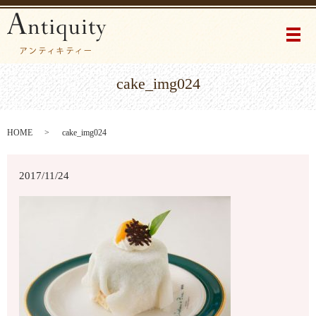
メ
cake_img024
HOME
cake_img024
2017/11/24