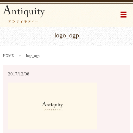
メ
logo_ogp
HOME
logo_ogp
2017/12/08