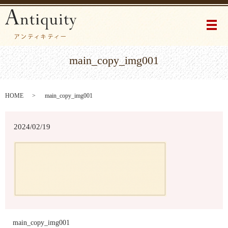
メ
main_copy_img001
HOME
main_copy_img001
2024/02/19
main_copy_img001