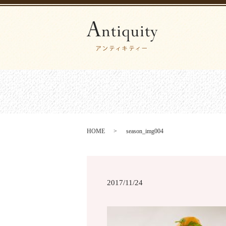
HOME
season_img004
2017/11/24