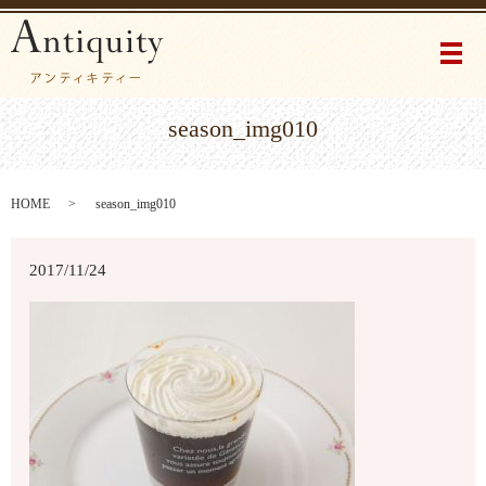
メ
season_img010
HOME
season_img010
2017/11/24