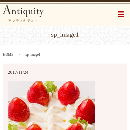
メ
sp_image1
HOME
sp_image1
2017/11/24